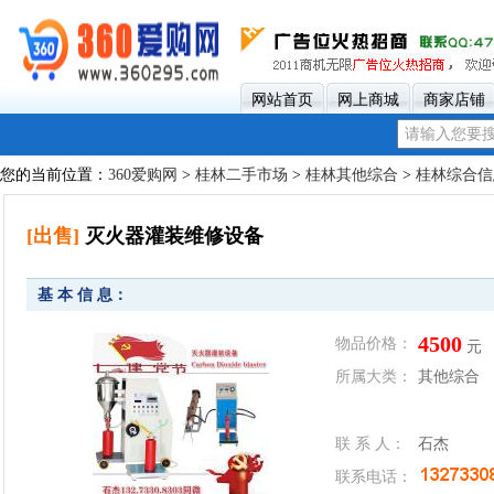
网站首页
网上商城
商家店铺
您的当前位置：
360爱购网
>
桂林二手市场
>
桂林其他综合
>
桂林综合信
[出售]
灭火器灌装维修设备
基 本 信 息：
4500
物品价格：
元
所属大类：
其他综合
联 系 人：
石杰
联系电话：