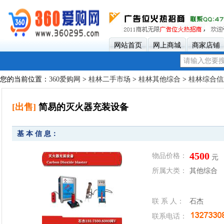
网站首页
网上商城
商家店铺
您的当前位置：
360爱购网
>
桂林二手市场
>
桂林其他综合
>
桂林综合信
[出售]
简易的灭火器充装设备
基 本 信 息：
4500
物品价格：
元
所属大类：
其他综合
联 系 人：
石杰
联系电话：