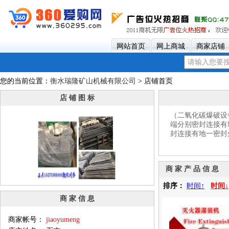
网站首页
网上商城
商家店铺
您的当前位置：
衡水瑞隆矿山机械有限公司
> 店铺首页
店 铺 图 标
（二氧化碳爆破设
端分别密封连接有
封连接有地一密封
商 家 产 品 信 息
排序：
时间↑
时间↓
商 家 信 息
商家帐号：
jiaoyumeng