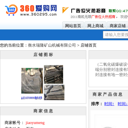
网站首页
网上商城
商家店铺
您的当前位置：
衡水瑞隆矿山机械有限公司
> 店铺首页
店 铺 图 标
（二氧化碳爆破设
端分别密封连接有
封连接有地一密封
商 家 产 品 信 息
排序：
时间↑
时间↓
商 家 信 息
商家帐号：
jiaoyumeng