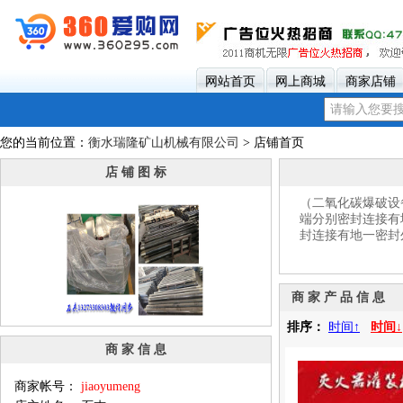
网站首页
网上商城
商家店铺
您的当前位置：
衡水瑞隆矿山机械有限公司
> 店铺首页
店 铺 图 标
（二氧化碳爆破设
端分别密封连接有
封连接有地一密封
商 家 产 品 信 息
排序：
时间↑
时间↓
商 家 信 息
商家帐号：
jiaoyumeng